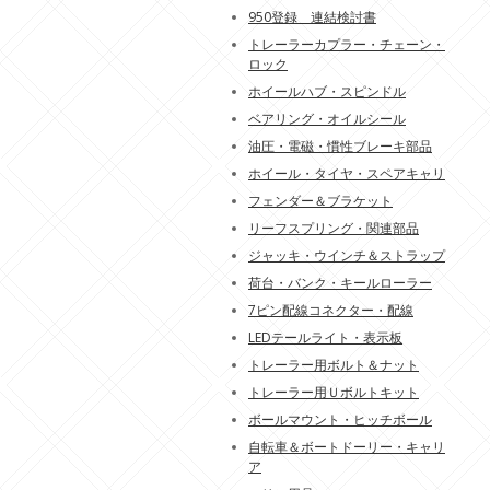
950登録 連結検討書
トレーラーカプラー・チェーン・
ロック
ホイールハブ・スピンドル
ベアリング・オイルシール
油圧・電磁・慣性ブレーキ部品
ホイール・タイヤ・スペアキャリ
フェンダー＆ブラケット
リーフスプリング・関連部品
ジャッキ・ウインチ＆ストラップ
荷台・バンク・キールローラー
7ピン配線コネクター・配線
LEDテールライト・表示板
トレーラー用ボルト＆ナット
トレーラー用Ｕボルトキット
ボールマウント・ヒッチボール
自転車＆ボートドーリー・キャリ
ア