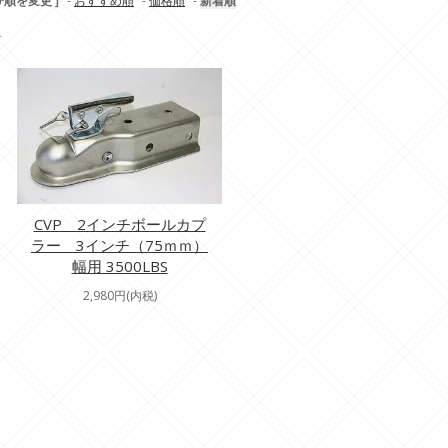
び順を変更 ]
-
おすすめ順
-
価格順
-
新着順
す
CVP 2インチボールカプ
ラー 3インチ（75ｍｍ）
幅用 3500LBS
2,980円(内税)