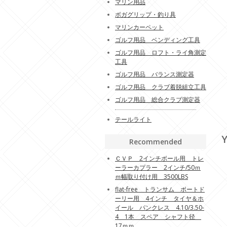
マリン用品
ボガグリップ・釣り具
マリンカーペット
ゴルフ用品 ベンディング工具
ゴルフ用品 ロフト・ライ角測定
工具
ゴルフ用品 バランス測定器
ゴルフ用品 クラブ着脱組立工具
ゴルフ用品 総合クラブ測定器
テールライト
Y
Recommended
ＣＶＰ 2インチボール用 トレ
ーラーカプラー 2インチ/50ｍ
ｍ幅取り付け用 3500LBS
flat-free トランサム ボートド
ーリー用 4インチ タイヤ＆ホ
イール パンクレス 4.10/3.50-
4 1本 スペア シャフト径
17ｍｍ