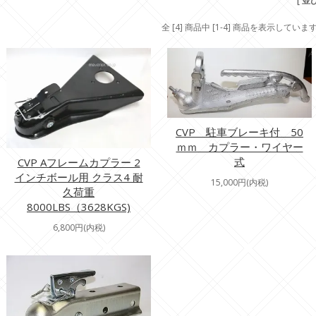
[ 並
全 [4] 商品中 [1-4] 商品を表示していま
CVP 駐車ブレーキ付 50
ｍｍ カプラー・ワイヤー
式
CVP Aフレームカプラー 2
インチボール用 クラス4 耐
15,000円(内税)
久荷重
8000LBS（3628KGS)
6,800円(内税)