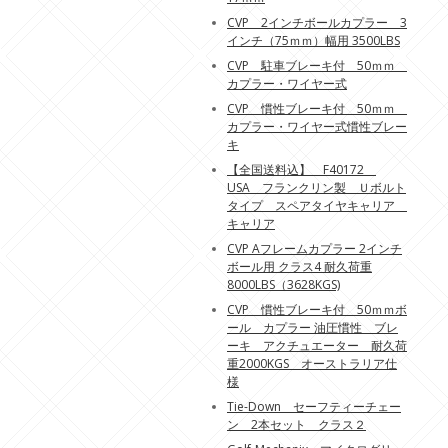
CVP 2インチボールカプラー 3
インチ（75ｍｍ）幅用 3500LBS
CVP 駐車ブレーキ付 50ｍｍ
カプラー・ワイヤー式
CVP 慣性ブレーキ付 50ｍｍ
カプラー・ワイヤー式慣性ブレー
キ
【全国送料込】 F40172
USA フランクリン製 Ｕボルト
タイプ スペアタイヤキャリア
キャリア
CVP Aフレームカプラー 2インチ
ボール用 クラス4 耐久荷重
8000LBS（3628KGS)
CVP 慣性ブレーキ付 50ｍｍボ
ール カプラー 油圧慣性 ブレ
ーキ アクチュエーター 耐久荷
重2000KGS オーストラリア仕
様
Tie-Down セーフティーチェー
ン 2本セット クラス２