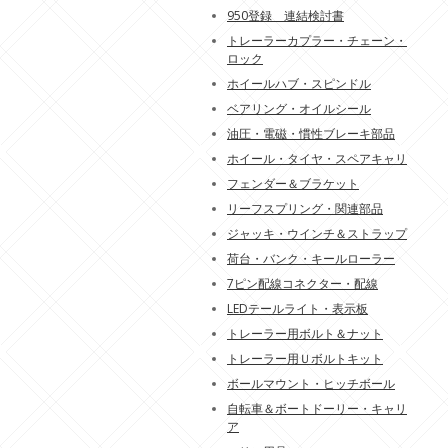
950登録 連結検討書
トレーラーカプラー・チェーン・
ロック
ホイールハブ・スピンドル
ベアリング・オイルシール
油圧・電磁・慣性ブレーキ部品
ホイール・タイヤ・スペアキャリ
フェンダー＆ブラケット
リーフスプリング・関連部品
ジャッキ・ウインチ＆ストラップ
荷台・バンク・キールローラー
7ピン配線コネクター・配線
LEDテールライト・表示板
トレーラー用ボルト＆ナット
トレーラー用Ｕボルトキット
ボールマウント・ヒッチボール
自転車＆ボートドーリー・キャリ
ア