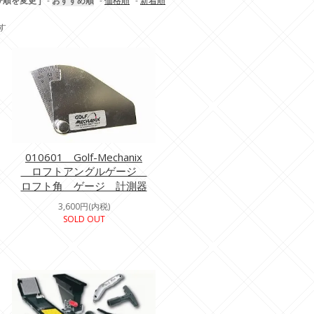
び順を変更 ]
-
おすすめ順
-
価格順
-
新着順
ます
010601 Golf-Mechanix
ロフトアングルゲージ
ロフト角 ゲージ 計測器
3,600円(内税)
SOLD OUT