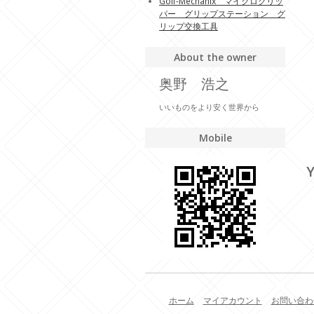
Golf-Mechanix マイクログリッ
パー グリップステーション グ
リップ交換工具
About the owner
奥野 浩之
いいものをより安く世界から
Mobile
Y
ホーム
マイアカウント
お問い合わ