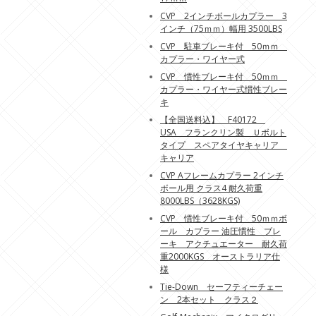
CVP 2インチボールカプラー 3
インチ（75ｍｍ）幅用 3500LBS
CVP 駐車ブレーキ付 50ｍｍ
カプラー・ワイヤー式
CVP 慣性ブレーキ付 50ｍｍ
カプラー・ワイヤー式慣性ブレー
キ
【全国送料込】 F40172
USA フランクリン製 Ｕボルト
タイプ スペアタイヤキャリア
キャリア
CVP Aフレームカプラー 2インチ
ボール用 クラス4 耐久荷重
8000LBS（3628KGS)
CVP 慣性ブレーキ付 50ｍｍボ
ール カプラー 油圧慣性 ブレ
ーキ アクチュエーター 耐久荷
重2000KGS オーストラリア仕
様
Tie-Down セーフティーチェー
ン 2本セット クラス２