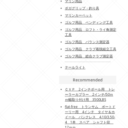
マリン用品
ボガグリップ・釣り具
マリンカーペット
ゴルフ用品 ベンディング工具
ゴルフ用品 ロフト・ライ角測定
工具
ゴルフ用品 バランス測定器
ゴルフ用品 クラブ着脱組立工具
ゴルフ用品 総合クラブ測定器
テールライト
Recommended
ＣＶＰ 2インチボール用 トレ
ーラーカプラー 2インチ/50ｍ
ｍ幅取り付け用 3500LBS
flat-free トランサム ボートド
ーリー用 4インチ タイヤ＆ホ
イール パンクレス 4.10/3.50-
4 1本 スペア シャフト径
17ｍｍ