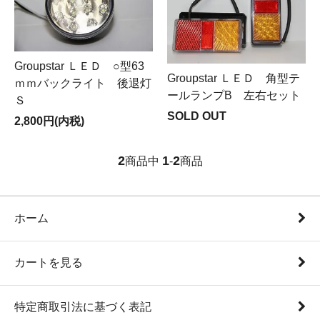
Groupstar ＬＥＤ ○型63
Groupstar ＬＥＤ 角型テ
ｍｍバックライト 後退灯
ールランプB 左右セット
Ｓ
SOLD OUT
2,800円(内税)
2
1
2
商品中
-
商品
ホーム
カートを見る
特定商取引法に基づく表記