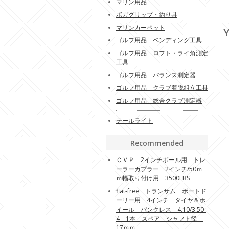
マリン用品
ボガグリップ・釣り具
マリンカーペット
Y
ゴルフ用品 ベンディング工具
ゴルフ用品 ロフト・ライ角測定
工具
ゴルフ用品 バランス測定器
ゴルフ用品 クラブ着脱組立工具
ゴルフ用品 総合クラブ測定器
テールライト
Recommended
ＣＶＰ 2インチボール用 トレ
ーラーカプラー 2インチ/50ｍ
ｍ幅取り付け用 3500LBS
flat-free トランサム ボートド
ーリー用 4インチ タイヤ＆ホ
イール パンクレス 4.10/3.50-
4 1本 スペア シャフト径
17ｍｍ