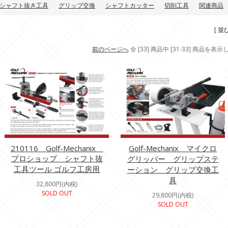
シャフト抜き工具
グリップ交換
シャフトカッター
切削工具
関連商品
[ 並
前のページへ
全 [33] 商品中 [31-33] 商品を表
210116 Golf-Mechanix
Golf-Mechanix マイクロ
プロショップ シャフト抜
グリッパー グリップステ
工具ツール ゴルフ工房用
ーション グリップ交換工
具
32,800円(内税)
SOLD OUT
29,800円(内税)
SOLD OUT