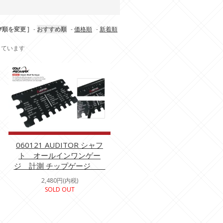
び順を変更 ]
-
おすすめ順
-
価格順
-
新着順
示しています
060121 AUDITOR シャフ
ト オールインワンゲー
ジ 計測 チップゲージ
2,480円(内税)
SOLD OUT