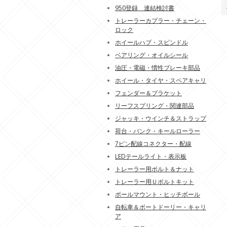
950登録 連結検討書
トレーラーカプラー・チェーン・
ロック
ホイールハブ・スピンドル
ベアリング・オイルシール
油圧・電磁・慣性ブレーキ部品
ホイール・タイヤ・スペアキャリ
フェンダー＆ブラケット
リーフスプリング・関連部品
ジャッキ・ウインチ＆ストラップ
荷台・バンク・キールローラー
7ピン配線コネクター・配線
LEDテールライト・表示板
トレーラー用ボルト＆ナット
トレーラー用Ｕボルトキット
ボールマウント・ヒッチボール
自転車＆ボートドーリー・キャリ
ア