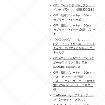
CVP 2インチボールカプラー 3
インチ（75ｍｍ）幅用 3500LBS
CVP 駐車ブレーキ付 50ｍｍ
カプラー・ワイヤー式
CVP 慣性ブレーキ付 50ｍｍ
カプラー・ワイヤー式慣性ブレー
キ
【全国送料込】 F40172
USA フランクリン製 Ｕボルト
タイプ スペアタイヤキャリア
キャリア
CVP Aフレームカプラー 2インチ
ボール用 クラス4 耐久荷重
8000LBS（3628KGS)
CVP 慣性ブレーキ付 50ｍｍボ
ール カプラー 油圧慣性 ブレ
ーキ アクチュエーター 耐久荷
重2000KGS オーストラリア仕
様
Tie-Down セーフティーチェー
ン 2本セット クラス２