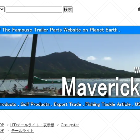
OP
>
LEDテールライト・表示板
>
Groupstar
OP
>
テールライト