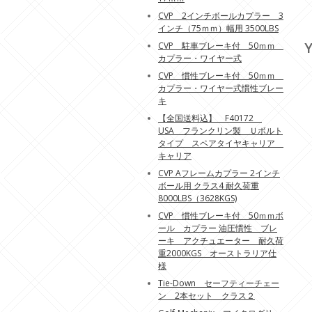
CVP 2インチボールカプラー 3
インチ（75ｍｍ）幅用 3500LBS
Y
CVP 駐車ブレーキ付 50ｍｍ
カプラー・ワイヤー式
CVP 慣性ブレーキ付 50ｍｍ
カプラー・ワイヤー式慣性ブレー
キ
【全国送料込】 F40172
USA フランクリン製 Ｕボルト
タイプ スペアタイヤキャリア
キャリア
CVP Aフレームカプラー 2インチ
ボール用 クラス4 耐久荷重
8000LBS（3628KGS)
CVP 慣性ブレーキ付 50ｍｍボ
ール カプラー 油圧慣性 ブレ
ーキ アクチュエーター 耐久荷
重2000KGS オーストラリア仕
様
Tie-Down セーフティーチェー
ン 2本セット クラス２