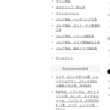
マリン用品
ボガグリップ・釣り具
マリンカーペット
ゴルフ用品 ベンディング工具
ゴルフ用品 ロフト・ライ角測定
工具
ゴルフ用品 バランス測定器
ゴルフ用品 クラブ着脱組立工具
ゴルフ用品 総合クラブ測定器
テールライト
Recommended
ＣＶＰ 2インチボール用 トレ
ーラーカプラー 2インチ/50ｍ
ｍ幅取り付け用 3500LBS
flat-free トランサム ボートド
ーリー用 4インチ タイヤ＆ホ
イール パンクレス 4.10/3.50-
4 1本 スペア シャフト径
17ｍｍ