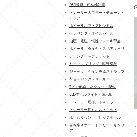
950登録 連結検討書
トレーラーカプラー・チェーン・
ロック
ホイールハブ・スピンドル
ベアリング・オイルシール
油圧・電磁・慣性ブレーキ部品
ホイール・タイヤ・スペアキャリ
フェンダー＆ブラケット
リーフスプリング・関連部品
ジャッキ・ウインチ＆ストラップ
荷台・バンク・キールローラー
7ピン配線コネクター・配線
LEDテールライト・表示板
トレーラー用ボルト＆ナット
トレーラー用Ｕボルトキット
ボールマウント・ヒッチボール
・
自転車＆ボートドーリー・キャリ
ア