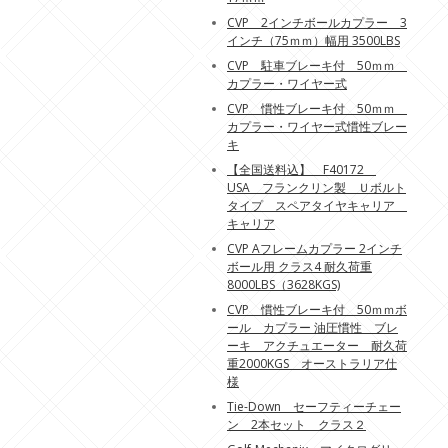
CVP 2インチボールカプラー 3
インチ（75ｍｍ）幅用 3500LBS
CVP 駐車ブレーキ付 50ｍｍ
カプラー・ワイヤー式
CVP 慣性ブレーキ付 50ｍｍ
カプラー・ワイヤー式慣性ブレー
キ
【全国送料込】 F40172
USA フランクリン製 Ｕボルト
タイプ スペアタイヤキャリア
キャリア
CVP Aフレームカプラー 2インチ
ボール用 クラス4 耐久荷重
8000LBS（3628KGS)
CVP 慣性ブレーキ付 50ｍｍボ
ール カプラー 油圧慣性 ブレ
ーキ アクチュエーター 耐久荷
重2000KGS オーストラリア仕
様
Tie-Down セーフティーチェー
ン 2本セット クラス２