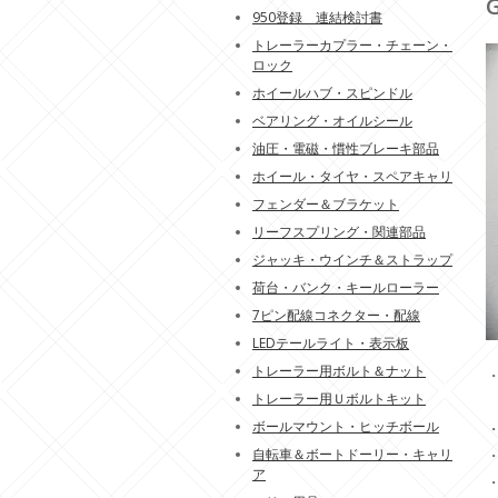
950登録 連結検討書
トレーラーカプラー・チェーン・
ロック
ホイールハブ・スピンドル
ベアリング・オイルシール
油圧・電磁・慣性ブレーキ部品
ホイール・タイヤ・スペアキャリ
フェンダー＆ブラケット
リーフスプリング・関連部品
ジャッキ・ウインチ＆ストラップ
荷台・バンク・キールローラー
7ピン配線コネクター・配線
LEDテールライト・表示板
トレーラー用ボルト＆ナット
・
トレーラー用Ｕボルトキット
ボールマウント・ヒッチボール
自転車＆ボートドーリー・キャリ
ア