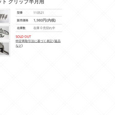
セット グリップ半月用
型番
110521
1,980円(内税)
販売価格
在庫 0 売切れ中
在庫数
SOLD OUT
特定商取引法に基づく表記 (返品
など)