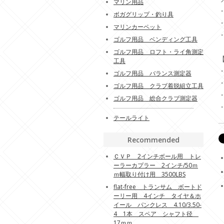
マリン用品
ボガグリップ・釣り具
マリンカーペット
ゴルフ用品 ベンディング工具
ゴルフ用品 ロフト・ライ角測定
工具
ゴルフ用品 バランス測定器
ゴルフ用品 クラブ着脱組立工具
ゴルフ用品 総合クラブ測定器
テールライト
Recommended
ＣＶＰ 2インチボール用 トレ
ーラーカプラー 2インチ/50ｍ
ｍ幅取り付け用 3500LBS
flat-free トランサム ボートド
ーリー用 4インチ タイヤ＆ホ
イール パンクレス 4.10/3.50-
4 1本 スペア シャフト径
17ｍｍ