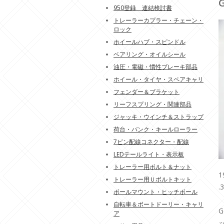
950登録 連結検討書
トレーラーカプラー・チェーン・
ロック
ホイールハブ・スピンドル
ベアリング・オイルシール
油圧・電磁・慣性ブレーキ部品
ホイール・タイヤ・スペアキャリ
フェンダー＆ブラケット
リーフスプリング・関連部品
ジャッキ・ウインチ＆ストラップ
荷台・バンク・キールローラー
7ピン配線コネクター・配線
LEDテールライト・表示板
トレーラー用ボルト＆ナット
1
トレーラー用Ｕボルトキット
.
ボールマウント・ヒッチボール
自転車＆ボートドーリー・キャリ
ア