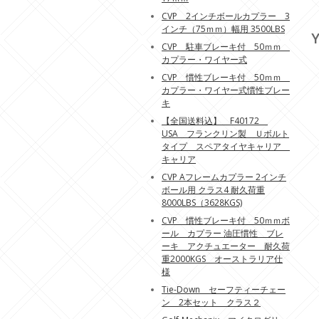
CVP 2インチボールカプラー 3
インチ（75ｍｍ）幅用 3500LBS
Y
CVP 駐車ブレーキ付 50ｍｍ
カプラー・ワイヤー式
CVP 慣性ブレーキ付 50ｍｍ
カプラー・ワイヤー式慣性ブレー
キ
【全国送料込】 F40172
USA フランクリン製 Ｕボルト
タイプ スペアタイヤキャリア
キャリア
CVP Aフレームカプラー 2インチ
ボール用 クラス4 耐久荷重
8000LBS（3628KGS)
CVP 慣性ブレーキ付 50ｍｍボ
ール カプラー 油圧慣性 ブレ
ーキ アクチュエーター 耐久荷
重2000KGS オーストラリア仕
様
Tie-Down セーフティーチェー
ン 2本セット クラス２