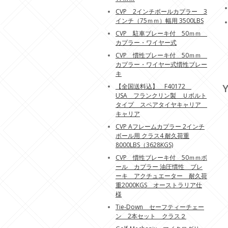
CVP 2インチボールカプラー 3
インチ（75ｍｍ）幅用 3500LBS
CVP 駐車ブレーキ付 50ｍｍ
カプラー・ワイヤー式
CVP 慣性ブレーキ付 50ｍｍ
カプラー・ワイヤー式慣性ブレー
キ
Y
【全国送料込】 F40172
USA フランクリン製 Ｕボルト
タイプ スペアタイヤキャリア
キャリア
CVP Aフレームカプラー 2インチ
ボール用 クラス4 耐久荷重
8000LBS（3628KGS)
CVP 慣性ブレーキ付 50ｍｍボ
ール カプラー 油圧慣性 ブレ
ーキ アクチュエーター 耐久荷
重2000KGS オーストラリア仕
様
Tie-Down セーフティーチェー
ン 2本セット クラス２