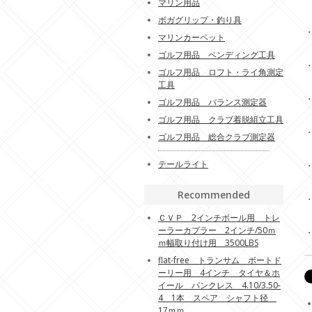
マリン用品
ボガグリップ・釣り具
マリンカーペット
ゴルフ用品 ベンディング工具
ゴルフ用品 ロフト・ライ角測定
工具
ゴルフ用品 バランス測定器
ゴルフ用品 クラブ着脱組立工具
ゴルフ用品 総合クラブ測定器
テールライト
Recommended
ＣＶＰ 2インチボール用 トレ
ーラーカプラー 2インチ/50ｍ
ｍ幅取り付け用 3500LBS
flat-free トランサム ボートド
ーリー用 4インチ タイヤ＆ホ
イール パンクレス 4.10/3.50-
4 1本 スペア シャフト径
17ｍｍ