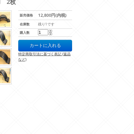
用 2枚
12,800円(内税)
販売価格
残り1です
在庫数
購入数
特定商取引法に基づく表記 (返品
など)