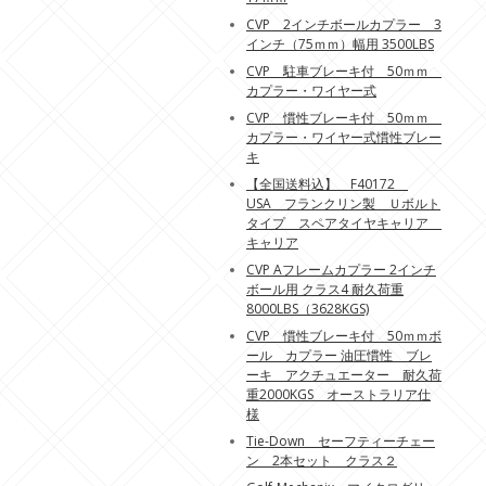
CVP 2インチボールカプラー 3
インチ（75ｍｍ）幅用 3500LBS
CVP 駐車ブレーキ付 50ｍｍ
カプラー・ワイヤー式
CVP 慣性ブレーキ付 50ｍｍ
カプラー・ワイヤー式慣性ブレー
キ
【全国送料込】 F40172
USA フランクリン製 Ｕボルト
タイプ スペアタイヤキャリア
キャリア
CVP Aフレームカプラー 2インチ
ボール用 クラス4 耐久荷重
8000LBS（3628KGS)
CVP 慣性ブレーキ付 50ｍｍボ
ール カプラー 油圧慣性 ブレ
ーキ アクチュエーター 耐久荷
重2000KGS オーストラリア仕
様
Tie-Down セーフティーチェー
ン 2本セット クラス２