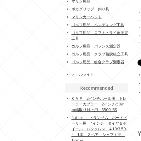
マリン用品
ボガグリップ・釣り具
マリンカーペット
ゴルフ用品 ベンディング工具
ゴルフ用品 ロフト・ライ角測定
工具
ゴルフ用品 バランス測定器
ゴルフ用品 クラブ着脱組立工具
ゴルフ用品 総合クラブ測定器
テールライト
Recommended
ＣＶＰ 2インチボール用 トレ
ーラーカプラー 2インチ/50ｍ
ｍ幅取り付け用 3500LBS
flat-free トランサム ボートド
ーリー用 4インチ タイヤ＆ホ
イール パンクレス 4.10/3.50-
Y
4 1本 スペア シャフト径
17ｍｍ