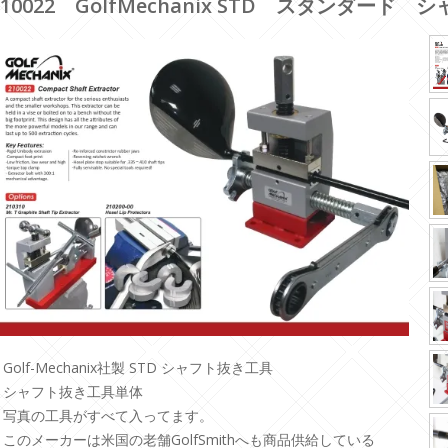
210022 GolfMechanix STD スタンダー
Golf-Mechanix社製 STD シャフト抜き工具
・シャフト抜き工具単体
・写真の工具がすべて入ってます。
・このメーカーは米国の老舗GolfSmithへも商品供給している