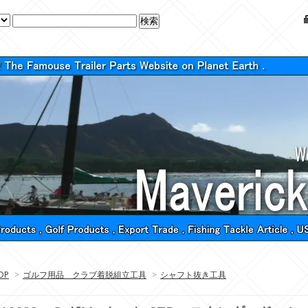
OP
>
ゴルフ用品 クラブ着脱組立工具
>
シャフト抜き工具