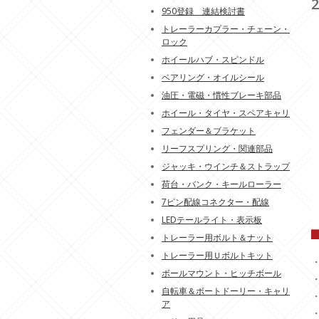
950登録 連結検討書
トレーラーカプラー・チェーン・
ロック
ホイールハブ・スピンドル
ベアリング・オイルシール
油圧・電磁・慣性ブレーキ部品
ホイール・タイヤ・スペアキャリ
フェンダー＆ブラケット
リーフスプリング・関連部品
ジャッキ・ウインチ＆ストラップ
荷台・バンク・キールローラー
7ピン配線コネクター・配線
LEDテールライト・表示板
トレーラー用ボルト＆ナット
トレーラー用Ｕボルトキット
・
ボールマウント・ヒッチボール
自転車＆ボートドーリー・キャリ
ア