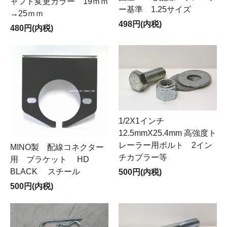
ャフト変更カラー 19ｍｍ
ー基準 1.25サイズ
→25ｍｍ
498円(内税)
480円(内税)
1/2X1インチ
12.5mmX25.4mm 高強度ト
レーラー用ボルト 2イン
MINO製 配線コネクター
チカプラー等
用 ブラケット HD
BLACK スチール
500円(内税)
500円(内税)