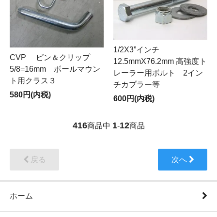
1/2X3”インチ
CVP ピン＆クリップ
12.5mmX76.2mm 高強度ト
5/8=16mm ボールマウン
レーラー用ボルト 2イン
ト用クラス３
チカプラー等
580円(内税)
600円(内税)
416
1
12
商品中
-
商品
戻る
次へ
ホーム